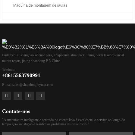
Máquina de montagem de jaulas
Endereço:
11 xianghao science park, shiqiaoindustrial park, jining north lakeprovincial
tourist resort, jining shandong P.R.China.
Telefone:
+8615563790991
E-mail:
sales@shandongluyuan.com
Contate-nos
"A manufatura inteligente e centrada no cliente leva à excelência, o serviço ao longo do
tempo gera satisfação e resolve os problemas desde o início."